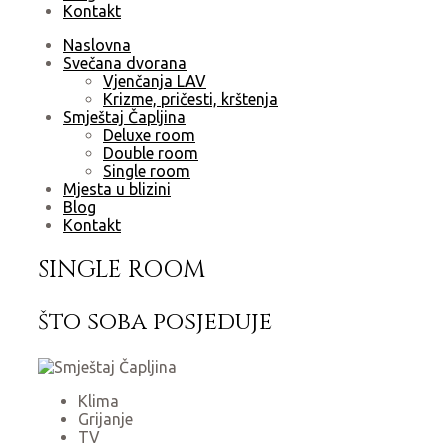
Kontakt
Naslovna
Svečana dvorana
Vjenčanja LAV
Krizme, pričesti, krštenja
Smještaj Čapljina
Deluxe room
Double room
Single room
Mjesta u blizini
Blog
Kontakt
SINGLE ROOM
što soba posjeduje
Klima
Grijanje
TV