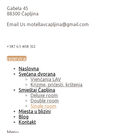
Gabela 45
88300 Čapljina
Email Us motellavcapljina@gmail.com
+387 63 408 312
rezerviraj
Naslovna
Svečana dvorana
Vjenčanja LAV
Krizme, pričesti, krštenja
Smještaj Čapljina
Deluxe room
Double room
Single room
Mjesta u blizini
Blog
Kontakt
Menu