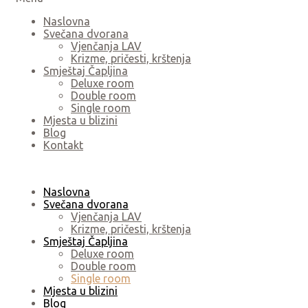
Naslovna
Svečana dvorana
Vjenčanja LAV
Krizme, pričesti, krštenja
Smještaj Čapljina
Deluxe room
Double room
Single room
Mjesta u blizini
Blog
Kontakt
Naslovna
Svečana dvorana
Vjenčanja LAV
Krizme, pričesti, krštenja
Smještaj Čapljina
Deluxe room
Double room
Single room
Mjesta u blizini
Blog