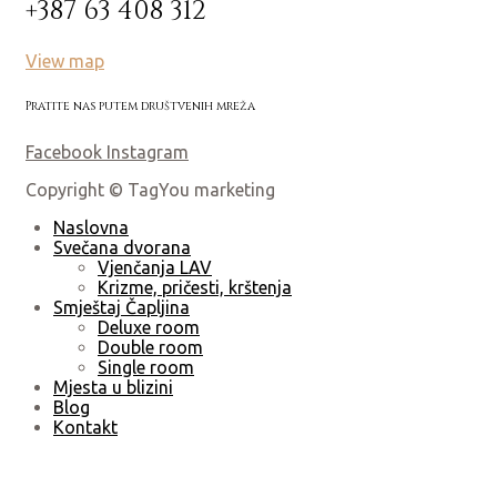
+387 63 408 312
View map
Pratite nas putem društvenih mreža
Facebook
Instagram
Copyright © TagYou marketing
Naslovna
Svečana dvorana
Vjenčanja LAV
Krizme, pričesti, krštenja
Smještaj Čapljina
Deluxe room
Double room
Single room
Mjesta u blizini
Blog
Kontakt