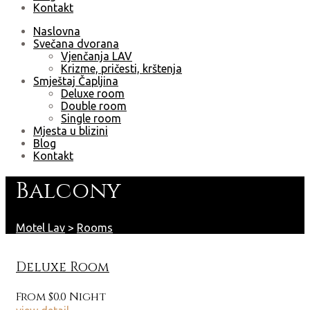
Kontakt
Naslovna
Svečana dvorana
Vjenčanja LAV
Krizme, pričesti, krštenja
Smještaj Čapljina
Deluxe room
Double room
Single room
Mjesta u blizini
Blog
Kontakt
Balcony
Motel Lav
>
Rooms
Deluxe Room
From
$0.0
Night