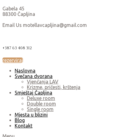
Gabela 45
88300 Čapljina
Email Us motellavcapljina@gmail.com
+387 63 408 312
rezerviraj
Naslovna
Svečana dvorana
Vjenčanja LAV
Krizme, pričesti, krštenja
Smještaj Čapljina
Deluxe room
Double room
Single room
Mjesta u blizini
Blog
Kontakt
Menu